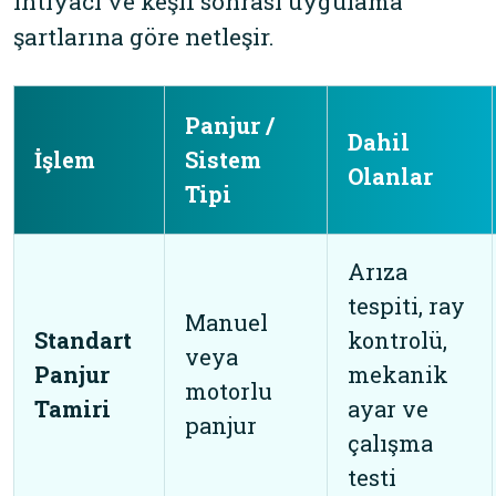
ihtiyacı ve keşif sonrası uygulama
şartlarına göre netleşir.
Panjur /
Dahil
İşlem
Sistem
Olanlar
Tipi
Arıza
tespiti, ray
Manuel
Standart
kontrolü,
veya
Panjur
mekanik
motorlu
Tamiri
ayar ve
panjur
çalışma
testi