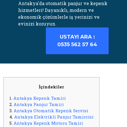
Antakya'da otomatik panjur ve kepenk
hizmetleri! Dayanıklı, modern ve
ekonomik çözümlerle iş yerinizi ve
evinizi koruyun.
USTAYI ARA :
0535 562 57 64
İçindekiler
1.
Antakya Kepenk Tamiri
2.
Antakya Panjur Tamiri
3.
Antakya Otomatik Kepenk Servisi
4.
Antakya Elektrikli Panjur Tamircisi
5.
Antakya Kepenk Motoru Tamiri